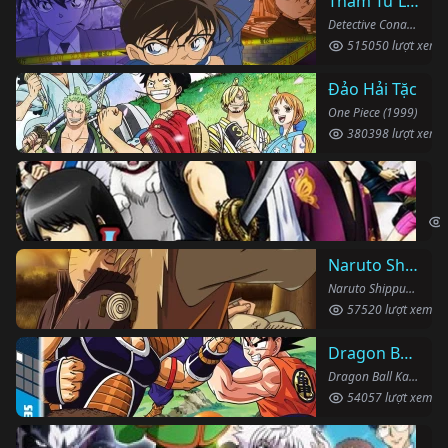
Thám Tử Lừng Danh Conan
Detective Conan (1996)
515050 lượt xem
Đảo Hải Tặc
One Piece (1999)
380398 lượt xem
Li
Gin
Naruto Shippuden
Naruto Shippuden (2007)
57520 lượt xem
Dragon Ball Kai
Dragon Ball Kai (2019)
54057 lượt xem
Th