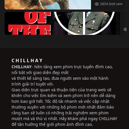
3854 lượt xem
Ng
The
C H I L L H A Y
CHILLHAY
- Nền tảng xem phim trực tuyến đỉnh cao,
nổi bật với giao diện đẹp mắt
và thiết kế sáng tạo, đưa người xem vào một hành
trình giải trí tuyệt vời.
Giao diện trực quan và thuận tiện của trang web sẽ
khiến cho việc tìm kiếm và xem phim trở nên dễ dàng
hơn bao giờ hết. Tốc độ tải nhanh và việc cập nhật
thường xuyên với những bộ phim mới nhất đảm bảo
rằng bạn sẽ luôn có những trải nghiệm xem phim
mượt mà và thú vị nhất. Hãy khám phá ngay CHILLHAY
để tận hưởng thế giới phim ảnh đỉnh cao.