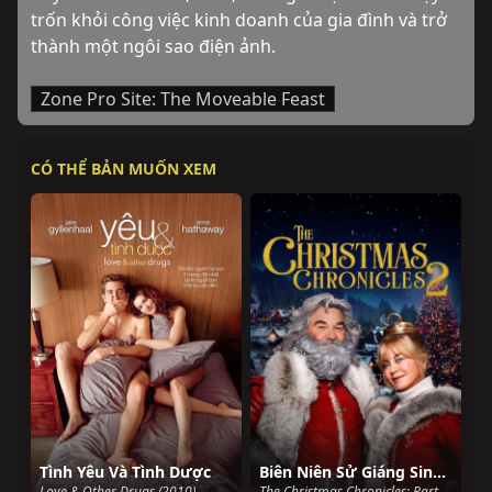
trốn khỏi công việc kinh doanh của gia đình và trở 
thành một ngôi sao điện ảnh.
Zone Pro Site: The Moveable Feast
CÓ THỂ BẢN MUỐN XEM
Tình Yêu Và Tình Dược
Biên Niên Sử Giáng Sinh: Phần Hai
Love & Other Drugs (2010)
The Christmas Chronicles: Part Two (2020)