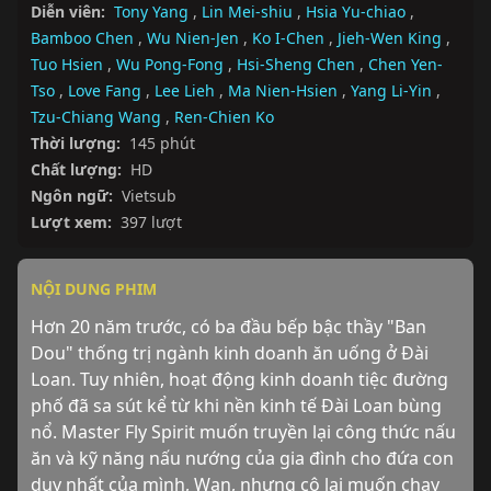
Diễn viên:
Tony Yang
,
Lin Mei-shiu
,
Hsia Yu-chiao
,
Bamboo Chen
,
Wu Nien-Jen
,
Ko I-Chen
,
Jieh-Wen King
,
Tuo Hsien
,
Wu Pong-Fong
,
Hsi-Sheng Chen
,
Chen Yen-
Tso
,
Love Fang
,
Lee Lieh
,
Ma Nien-Hsien
,
Yang Li-Yin
,
Tzu-Chiang Wang
,
Ren-Chien Ko
Thời lượng:
145 phút
Chất lượng:
HD
Ngôn ngữ:
Vietsub
Lượt xem:
397 lượt
NỘI DUNG PHIM
Hơn 20 năm trước, có ba đầu bếp bậc thầy "Ban 
Dou" thống trị ngành kinh doanh ăn uống ở Đài 
Loan. Tuy nhiên, hoạt động kinh doanh tiệc đường 
phố đã sa sút kể từ khi nền kinh tế Đài Loan bùng 
nổ. Master Fly Spirit muốn truyền lại công thức nấu 
ăn và kỹ năng nấu nướng của gia đình cho đứa con 
duy nhất của mình, Wan, nhưng cô lại muốn chạy 