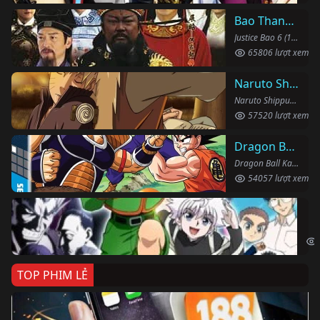
Bao Thanh Thiên 1993 (Phần 6)
Justice Bao 6 (1993)
65806 lượt xem
Naruto Shippuden
Naruto Shippuden (2007)
57520 lượt xem
Dragon Ball Kai
Dragon Ball Kai (2019)
54057 lượt xem
Th
Hun
TOP PHIM LẺ