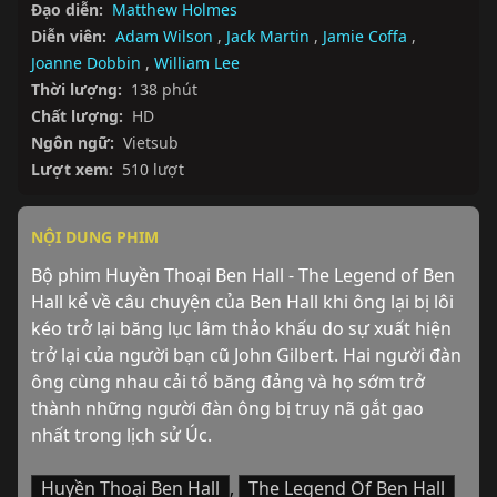
Đạo diễn:
Matthew Holmes
Diễn viên:
Adam Wilson
,
Jack Martin
,
Jamie Coffa
,
Joanne Dobbin
,
William Lee
Thời lượng:
138 phút
Chất lượng:
HD
Ngôn ngữ:
Vietsub
Lượt xem:
510 lượt
NỘI DUNG PHIM
Bộ phim Huyền Thoại Ben Hall - The Legend of Ben 
Hall kể về câu chuyện của Ben Hall khi ông lại bị lôi 
kéo trở lại băng lục lâm thảo khấu do sự xuất hiện 
trở lại của người bạn cũ John Gilbert. Hai người đàn 
ông cùng nhau cải tổ băng đảng và họ sớm trở 
thành những người đàn ông bị truy nã gắt gao 
nhất trong lịch sử Úc.
Huyền Thoại Ben Hall
,
The Legend Of Ben Hall