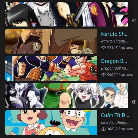
Li
Gin
Naruto Shippuden
Naruto Shippuden (2007)
57528 lượt xem
Dragon Ball Kai
Dragon Ball Kai (2019)
54060 lượt xem
Th
Hun
Cuốn Từ Điển Kì Bí
Kiteretsu Daihyakka (1988)
30622 lượt xem