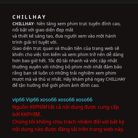
C H I L L H A Y
CHILLHAY
- Nền tảng xem phim trực tuyến đỉnh cao,
nổi bật với giao diện đẹp mắt
và thiết kế sáng tạo, đưa người xem vào một hành
trình giải trí tuyệt vời.
Giao diện trực quan và thuận tiện của trang web sẽ
khiến cho việc tìm kiếm và xem phim trở nên dễ dàng
hơn bao giờ hết. Tốc độ tải nhanh và việc cập nhật
thường xuyên với những bộ phim mới nhất đảm bảo
rằng bạn sẽ luôn có những trải nghiệm xem phim
mượt mà và thú vị nhất. Hãy khám phá ngay CHILLHAY
để tận hưởng thế giới phim ảnh đỉnh cao.
vip66
Vip66
xoso66
xoso66
xoso66
Nguồn
KKPHIM
tất cả nội dung được cung cấp
bởi KKPHIM.
Chúng tôi không chịu trách nhiệm đối với bất kỳ
nội dung nào được đăng tải trên trang web này.