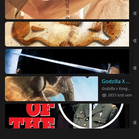
Obs
Vu
The
Ha
Har
Godzilla X Kong: Đế Chế Mới
Godzilla x Kong: The New Empire (2024)
3855 lượt xem
Ng
The