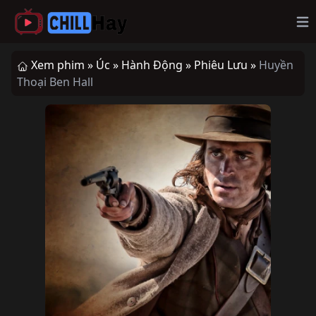
Op
Xem phim »
Úc »
Hành Động »
Phiêu Lưu »
Huyền
Thoại Ben Hall