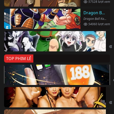
57528 lượt xem
Dragon Ball Kai
Dragon Ball Kai (2019)
54060 lượt xem
Th
Hun
TOP PHIM LẺ
Ki
The
Ám