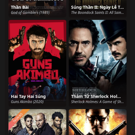
Thần Bài
Súng Thần II: Ngày Lễ Thánh
God of Gamblers (1989)
The Boondock Saints II: All Saints Day (2009)
Hai Tay Hai Súng
Thám Tử Sherlock Holmes: Trò Chơi Của Bóng Đêm
Guns Akimbo (2020)
Sherlock Holmes: A Game of Shadows (2011)
TRỌN BỘ