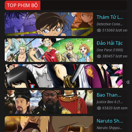
TOP PHIM BỘ
Thám Tử Lừng Danh Conan
Detective Conan (1996)
515060 lượt xem
Đảo Hải Tặc
One Piece (1999)
380457 lượt xem
Li
Gin
Bao Thanh Thiên 1993 (Phần 6)
Justice Bao 6 (1993)
65820 lượt xem
Naruto Shippuden
Naruto Shippuden (2007)