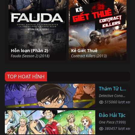
Hỗn loạn (Phần 2)
Kẻ Giết Thuê
Fauda (Season 2) (2018)
Contract Killers (2013)
TOP HOẠT HÌNH
Thám Tử Lừng Danh Conan
Detective Conan (1996)
515060 lượt xem
Đảo Hải Tặc
One Piece (1999)
380457 lượt xem