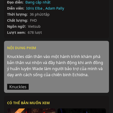
Đạo diễn:
Đang cập nhật
Diễn viên:
Idris Elba
,
Adam Pally
Thời lượng:
36 phút/tập
Chất lượng:
FHD
Ngôn ngữ:
Vietsub
Lượt xem:
678 lượt
NỘI DUNG PHIM
Knuckles dấn thân vào một hành trình khám phá 
bản thân vui nhộn và đầy hành động khi anh đồng 
ý huấn luyện Wade làm người bảo trợ của mình và 
dạy anh cách sống của chiến binh Echidna.
Knuckles
CÓ THỂ BẢN MUỐN XEM