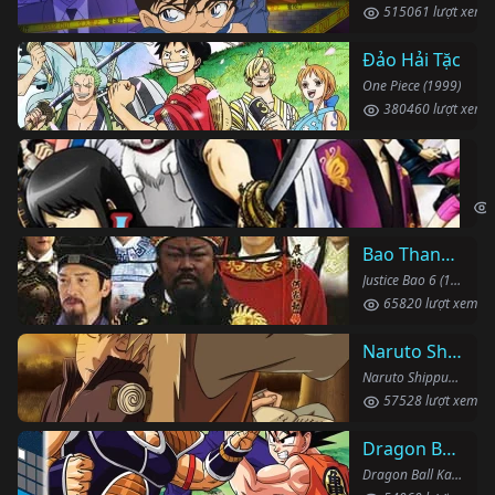
515061 lượt xem
Đảo Hải Tặc
One Piece (1999)
380460 lượt xem
Li
Gin
Bao Thanh Thiên 1993 (Phần 6)
Justice Bao 6 (1993)
65820 lượt xem
Naruto Shippuden
Naruto Shippuden (2007)
57528 lượt xem
Dragon Ball Kai
Dragon Ball Kai (2019)