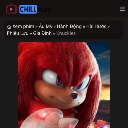
Op
Xem phim »
Âu Mỹ »
Hành Động »
Hài Hước »
Phiêu Lưu »
Gia Đình »
Knuckles