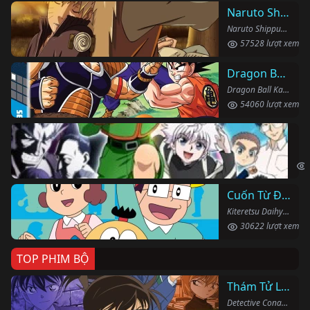
Naruto Shippuden
Naruto Shippuden (2007)
57528 lượt xem
Dragon Ball Kai
Dragon Ball Kai (2019)
54060 lượt xem
Th
Hun
Cuốn Từ Điển Kì Bí
Kiteretsu Daihyakka (1988)
30622 lượt xem
TOP PHIM BỘ
Thám Tử Lừng Danh Conan
Detective Conan (1996)