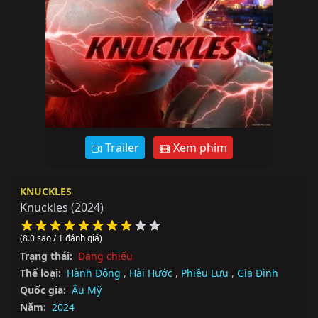
Trailer
Xem phim
KNUCKLES
Knuckles
(2024)
(8.0 sao / 1 đánh giá)
Trạng thái:
Đang chiếu
Thể loại:
Hành Động
,
Hài Hước
,
Phiêu Lưu
,
Gia Đình
Quốc gia:
Âu Mỹ
Năm:
2024