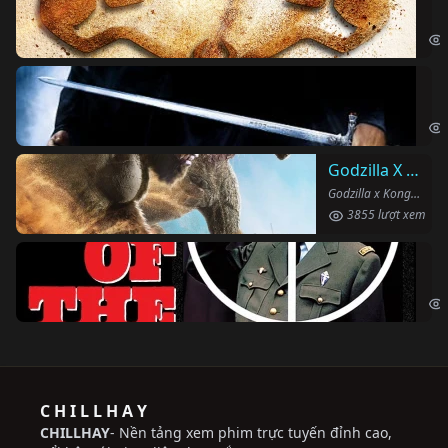
The
Ha
Har
Godzilla X Kong: Đế Chế Mới
Godzilla x Kong: The New Empire (2024)
3855 lượt xem
Ng
The
C H I L L H A Y
CHILLHAY
- Nền tảng xem phim trực tuyến đỉnh cao,