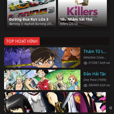
Đường Đua Rực Lửa 3
Yêu Nhầm Sát Thủ
Børning 3: Asphalt Burning (2020)
Killers (2010)
TOP HOẠT HÌNH
Thám Tử Lừng Danh Conan
Detective Conan (1996)
515061 lượt xem
Đảo Hải Tặc
One Piece (1999)
380460 lượt xem
Li
Gin